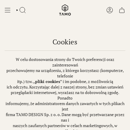
Skip
to
SEARCH
ACCOUNT
content
Cookies
W celu dostosowania strony do Twoich preferencji oraz
zainteresowań
przechowujemy na urządzeniu, z którego korzystasz (komputerze,
telefonie
itp.) tzw. „
pliki cookies
” i im podobne, z możliwością
ich odczytu. Korzystając dalej z naszej strony, bez zmian ustawień
przeglądarki internetowej, wyrażasz na to dobrowolną zgodę.
Ponadto
informujemy, że administratorem danych zawartych w tych plikach
jest
firma TAMO DESIGN Sp. z o. o. Dane mogą być przetwarzane przez
nas i
naszych zaufanych partnerów w celach marketingowych, w