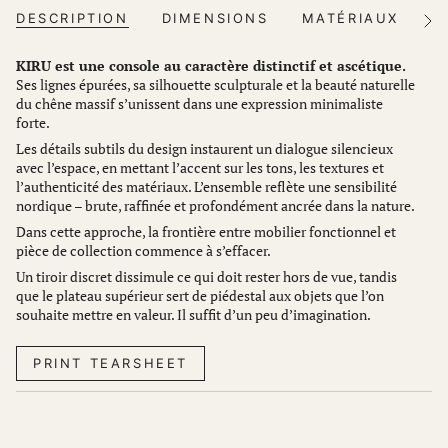
DESCRIPTION
DIMENSIONS
MATÉRIAUX
T
Voir
tout
KIRU est une console au caractère distinctif et ascétique.
Ses lignes épurées, sa silhouette sculpturale et la beauté naturelle
du chêne massif s’unissent dans une expression minimaliste
forte.
Les détails subtils du design instaurent un dialogue silencieux
avec l’espace, en mettant l’accent sur les tons, les textures et
l’authenticité des matériaux. L’ensemble reflète une sensibilité
nordique – brute, raffinée et profondément ancrée dans la nature.
Dans cette approche, la frontière entre mobilier fonctionnel et
pièce de collection commence à s’effacer.
Un tiroir discret dissimule ce qui doit rester hors de vue, tandis
que le plateau supérieur sert de piédestal aux objets que l’on
souhaite mettre en valeur. Il suffit d’un peu d’imagination.
PRINT TEARSHEET