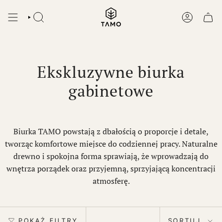
Przejdź
do
SZUKAJ
KONTO
treści
Ekskluzywne biurka
gabinetowe
Biurka TAMO powstają z dbałością o proporcje i detale,
tworząc komfortowe miejsce do codziennej pracy. Naturalne
drewno i spokojna forma sprawiają, że wprowadzają do
wnętrza porządek oraz przyjemną, sprzyjającą koncentracji
atmosferę.
Sortuj
POKAŻ FILTRY
SORTUJ