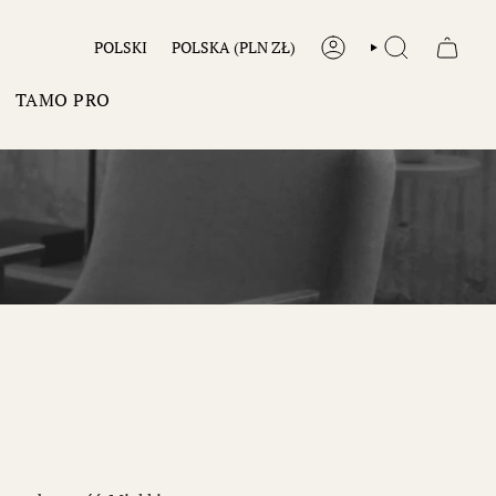
JĘZYK
WALUTA
POLSKI
POLSKA (PLN ZŁ)
KONTO
SZUKAJ
TAMO PRO