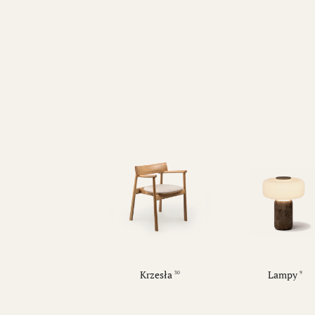
Krzesła
Lampy
30
9