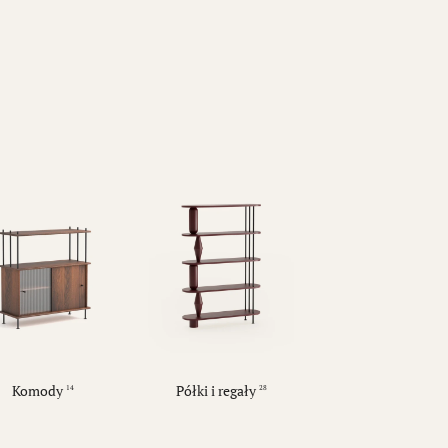
Komody
Półki i regały
14
28