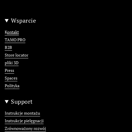
Wsparcie
K
ontakt
TAMO PRO
B2B
Store locator
pliki 3D
Press
Spaces
Polityka
Support
Instrukcje montażu
Instrukcje pielęgnacji
Zrównoważony rozwój