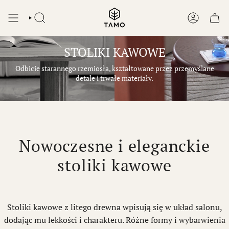
Przejdź
do
SZUKAJ
KONTO
treści
STOLIKI KAWOWE
Odbicie starannego rzemiosła, kształtowane przez przemyślane
detale i trwałe materiały.
Nowoczesne i eleganckie
stoliki kawowe
Stoliki kawowe z litego drewna wpisują się w układ salonu,
dodając mu lekkości i charakteru. Różne formy i wybarwienia