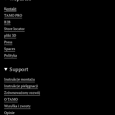
K
ontakt
TAMO PRO
B2B
Store locator
pliki 3D
Press
Spaces
Polityka
Support
Instrukcje montażu
Instrukcje pielęgnacji
Zrównoważony rozwój
O TAMO
Wysyłka i zwroty
Opinie