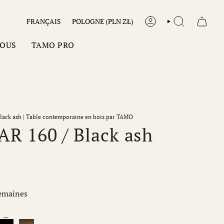
LANGUE
DEVISE
FRANÇAIS
POLOGNE (PLN ZŁ)
COMPTE
RECHERCHE
NOUS
TAMO PRO
lack ash | Table contemporaine en bois par TAMO
AR 160 / Black ash
semaines
Black
Dark