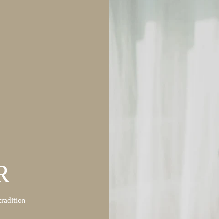
R
tradition