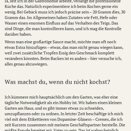
Ja, seit ich in der Gastronomie arbeite, verlangt die professionelle
Küche das. Natürlich experimentiere ich beim Kochen gerne ein
wenig. Bei Gebäck muss ich jedoch präzise sein – 20 Gramm dies, 30
Gramm das. Im Allgemeinen haben Zutaten wie Fett, Hefe oder
Wasser einen enormen Einfluss auf das Verhalten des Teigs. Das
sind Dinge, die man kontrollieren kann, und ich mag die Kontrolle
darüber haben.
Wenn man eine großartige Sauce macht, möchte man oft noch
etwas Extra hinzufügen – etwas, das man nicht genau wiegen kann,
weil zwei zusätzliche Tropfen Essig den Geschmack komplett
verändern könnten. Beim Backen ist es anders – hier versuche ich,
alles genau abzuwiegen.
Was machst du, wenn du nicht kochst?
Ich kümmere mich hauptsächlich um den Garten, was eher eine
tägliche Notwendigkeit als ein Hobby ist. Wir haben einen kleinen
Garten am Haus, und es gibt immer etwas zu schneiden,
umzupflanzen oder zu ordnen. In letzter Zeit beschäftige ich mich
viel mit dem Etikettieren von Dopamine-Gläsern – Cremes, die ich
seit Kurzem zusammen mit meinem Geschäftspartner herstelle. Die
größte Freude bereitet mir, Vater zu sein. Das ist wahrscheinlich