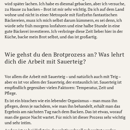
wird später lachen. Ich habe es diesmal gebacken, aber ich versuche,
zu Hause zu backen – Brot ist mir sehr wichtig. Da ich auf dem Land
wohne und nicht in einer Metropole mit fünfzehn fantastischen
Bäckereien, muss ich mich selbst darum kümmern, es sei denn, ich
würde sehr früh morgens losfahren und eine halbe Stunde in eine
gute Bäckerei investieren. Ich verbringe diese Zeit lieber hier in der
Küche, backe mein Brot selbst, und das ist großartig.
Wie gehst du den Brotprozess an? Was lehrt
dich die Arbeit mit Sauerteig?
Vor allem die Arbeit mit Sauerteig – und natürlich auch mit Teig –
aber es ist vor allem der Sauerteig, der erstaunlich ist. Sauerteig ist
empfindlich gegenüber vielen Faktoren: Temperatur, Zeit und
Pflege.
Es ist ein bisschen wie ein lebender Organismus – man muss ihn
pflegen, denn je nachdem, wie man ihn behandelt, erhält man das
Ergebnis am nächsten Tag nach dem Backen. Das ist etwas, worauf
man die ganze Nacht wartet. Für mich ist dieser Prozess sehr wichtig
und sehr intim.