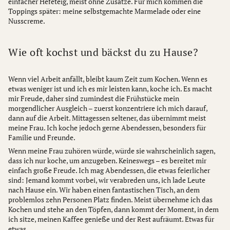
einfacher Hefeteig, meist ohne Zusätze. Für mich kommen die
Toppings später: meine selbstgemachte Marmelade oder eine
Nusscreme.
Wie oft kochst und bäckst du zu Hause?
Wenn viel Arbeit anfällt, bleibt kaum Zeit zum Kochen. Wenn es
etwas weniger ist und ich es mir leisten kann, koche ich. Es macht
mir Freude, daher sind zumindest die Frühstücke mein
morgendlicher Ausgleich – zuerst konzentriere ich mich darauf,
dann auf die Arbeit. Mittagessen seltener, das übernimmt meist
meine Frau. Ich koche jedoch gerne Abendessen, besonders für
Familie und Freunde.
Wenn meine Frau zuhören würde, würde sie wahrscheinlich sagen,
dass ich nur koche, um anzugeben. Keineswegs – es bereitet mir
einfach große Freude. Ich mag Abendessen, die etwas feierlicher
sind: Jemand kommt vorbei, wir verabreden uns, ich lade Leute
nach Hause ein. Wir haben einen fantastischen Tisch, an dem
problemlos zehn Personen Platz finden. Meist übernehme ich das
Kochen und stehe an den Töpfen, dann kommt der Moment, in dem
ich sitze, meinen Kaffee genieße und der Rest aufräumt. Etwas für
etwas.