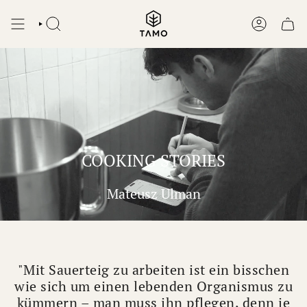
Zum
Inhalt
SUCHEN
KONTO
springen
COOKING STORIES
Mateusz Ulman
"Mit Sauerteig zu arbeiten ist ein bisschen
wie sich um einen lebenden Organismus zu
kümmern – man muss ihn pflegen, denn je