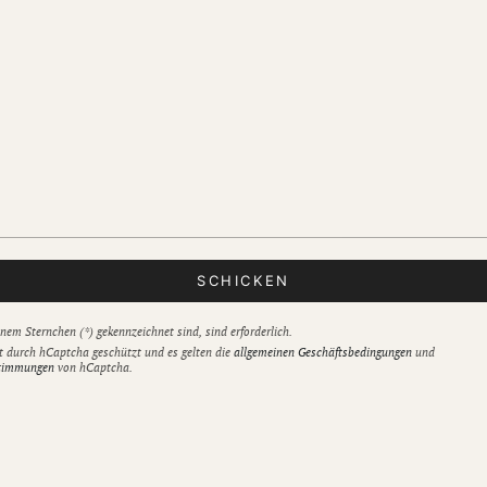
SCHICKEN
inem Sternchen (*) gekennzeichnet sind, sind erforderlich.
t durch hCaptcha geschützt und es gelten die
allgemeinen Geschäftsbedingungen
und
timmungen
von hCaptcha.