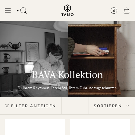
Zum
Inhalt
SUCHEN
KONTO
springen
BAVA Kollektion
Zu Ihrem Rhythmus, Ihrem Stil, Ihrem Zuhause zugeschnitten.
Sortieren
FILTER ANZEIGEN
SORTIEREN