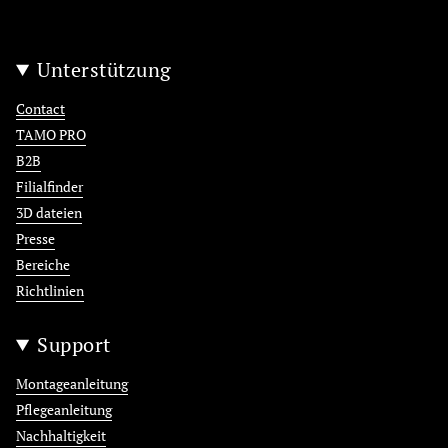
Unterstützung
Contact
TAMO PRO
B2B
Filialfinder
3D dateien
Presse
Bereiche
Richtlinien
Support
Montageanleitung
Pflegeanleitung
Nachhaltigkeit