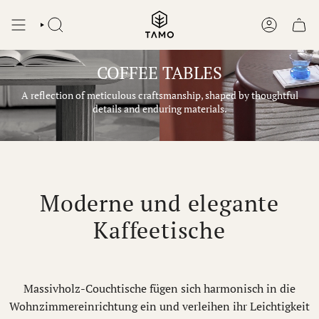
Zum
Inhalt
SUCHEN
KONTO
springen
COFFEE TABLES
A reflection of meticulous craftsmanship, shaped by thoughtful
details and enduring materials.
Moderne und elegante
Kaffeetische
Massivholz-Couchtische fügen sich harmonisch in die
Wohnzimmereinrichtung ein und verleihen ihr Leichtigkeit