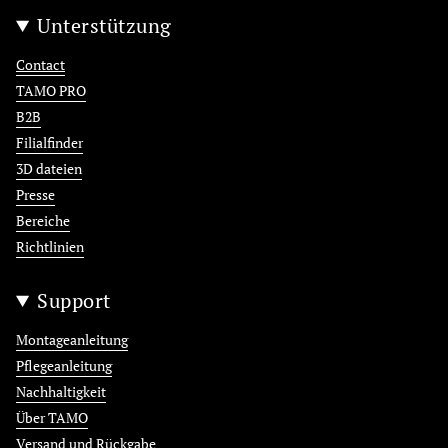
Unterstützung
Contact
TAMO PRO
B2B
Filialfinder
3D dateien
Presse
Bereiche
Richtlinien
Support
Montageanleitung
Pflegeanleitung
Nachhaltigkeit
Über TAMO
Versand und Rückgabe