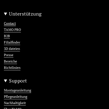
Unterstützung
Contact
TAMO PRO
B2B
Filialfinder
3D dateien
Presse
Bereiche
Richtlinien
Support
Montageanleitung
Pflegeanleitung
Nachhaltigkeit