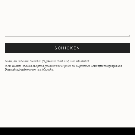
SCHICKEN
Felder, die mit einem Sternchen (*) gekennzeichnet sind, sind erforderlich.
Diese Website ist durch hCaptcha geschützt und es gelten die
allgemeinen Geschäftsbedingungen
und
Datenschutzbestimmungen
von hCaptcha.