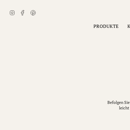
Zum
Inhalt
Instagram
Facebook
Pinterest
springen
PRODUKTE
Befolgen Sie
leicht