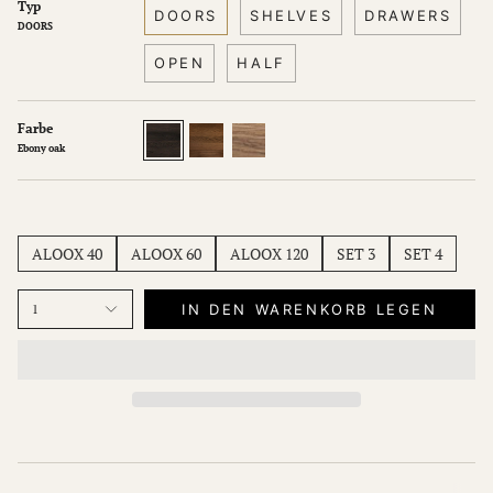
Typ
DOORS
SHELVES
DRAWERS
DOORS
OPEN
HALF
Farbe
Ebony
Dark
Natur
oak
oak
oak
Ebony oak
ALOOX 40
ALOOX 60
ALOOX 120
SET 3
SET 4
IN DEN WARENKORB LEGEN
1