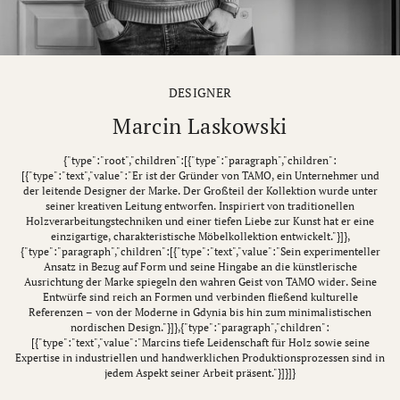
DESIGNER
Marcin Laskowski
{"type":"root","children":[{"type":"paragraph","children":
[{"type":"text","value":"Er ist der Gründer von TAMO, ein Unternehmer und
der leitende Designer der Marke. Der Großteil der Kollektion wurde unter
seiner kreativen Leitung entworfen. Inspiriert von traditionellen
Holzverarbeitungstechniken und einer tiefen Liebe zur Kunst hat er eine
einzigartige, charakteristische Möbelkollektion entwickelt."}]},
{"type":"paragraph","children":[{"type":"text","value":"Sein experimenteller
Ansatz in Bezug auf Form und seine Hingabe an die künstlerische
Ausrichtung der Marke spiegeln den wahren Geist von TAMO wider. Seine
Entwürfe sind reich an Formen und verbinden fließend kulturelle
Referenzen – von der Moderne in Gdynia bis hin zum minimalistischen
nordischen Design."}]},{"type":"paragraph","children":
[{"type":"text","value":"Marcins tiefe Leidenschaft für Holz sowie seine
Expertise in industriellen und handwerklichen Produktionsprozessen sind in
jedem Aspekt seiner Arbeit präsent."}]}]}