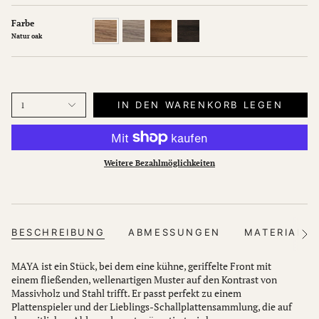
Farbe
Natur
White
Dark
Ebony
oak
oak
oak
oak
Natur oak
IN DEN WARENKORB LEGEN
1
Weitere Bezahlmöglichkeiten
BESCHREIBUNG
ABMESSUNGEN
MATERIALIE
Sehe
Sie
alle
MAYA ist ein Stück, bei dem eine kühne, geriffelte Front mit
einem fließenden, wellenartigen Muster auf den Kontrast von
Massivholz und Stahl trifft. Er passt perfekt zu einem
Plattenspieler und der Lieblings-Schallplattensammlung, die auf